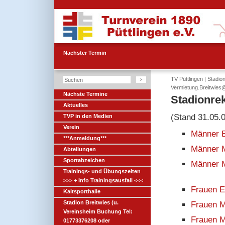
Nächster Termin
TV Püttlingen
|
Stadio
Vermietung.Breitwies
Nächste Termine
Stadionre
Aktuelles
(Stand 31.05.
TVP in den Medien
Verein
Männer E
***Anmeldung***
Männer 
Abteilungen
Sportabzeichen
Männer 
Trainings- und Übungszeiten
>>> + Info Trainingsausfall <<<
Frauen E
Kaltsporthalle
Stadion Breitwies (u.
Frauen M
Vereinsheim Buchung Tel:
Frauen 
01773376208 oder