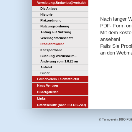
Vermietung.Breitwies@web.de)
Die Anlage
Historie
Nach langer Wa
Platzordnung
PDF- Form onl
Nutzungsordnung
Mit dem koste
Antrag auf Nutzung
Vereinsgemeinschaft
ansehen!
Stadionrekorde
Falls Sie Prob
Kaltsporthalle
an den Webma
Buchung Vereinsheim -
Änderung vom 1.8.23 an
Anfahrt
Bilder
Förderverein Leichtathletik
Haus Ventron
Bildergalerien
Links
Datenschutz (nach EU-DSGVO)
© Turnverein 1890 Püttl